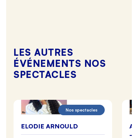
LES AUTRES
ÉVÉNEMENTS NOS
SPECTACLES
Nos spectacles
ELODIE ARNOULD
AN
– 